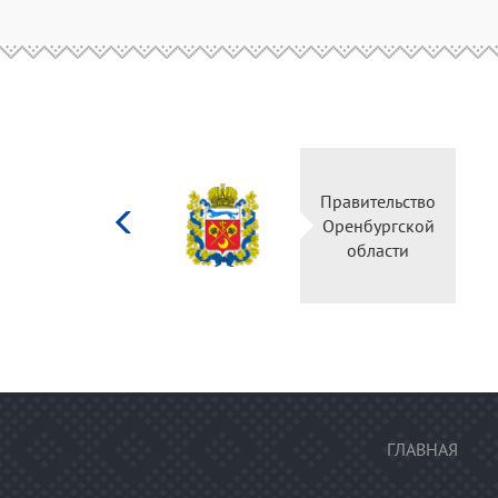
Министерство
Правительство
культуры
Оренбургской
Российской
области
федерации
ГЛАВНАЯ