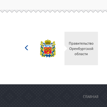
Министерство
Правительство
культуры
Оренбургской
Российской
области
федерации
ГЛАВНАЯ