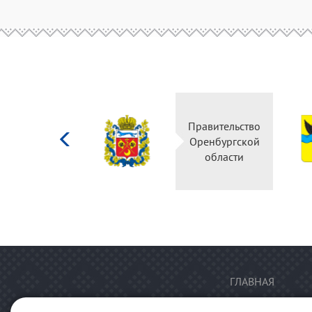
Министерство
Правительство
культуры
Оренбургской
Российской
области
федерации
ГЛАВНАЯ