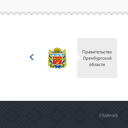
Министерство
Правительство
культуры
Оренбургской
Российской
области
федерации
ГЛАВНАЯ