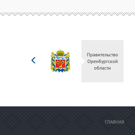
Министерство
Правительств
культуры
Оренбургско
Российской
области
федерации
ГЛАВНАЯ