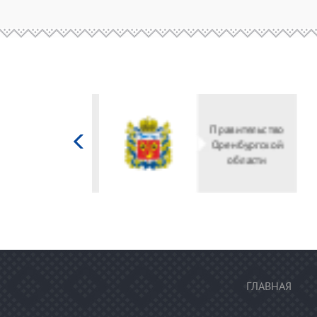
Министерство
культуры
Российской
федерации
ГЛАВНАЯ