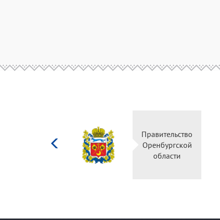
Министерство
Правительство
культуры
Оренбургской
Российской
области
федерации