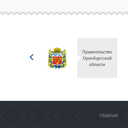
Министерство
Правительство
культуры
Оренбургской
Российской
области
федерации
ГЛАВНАЯ