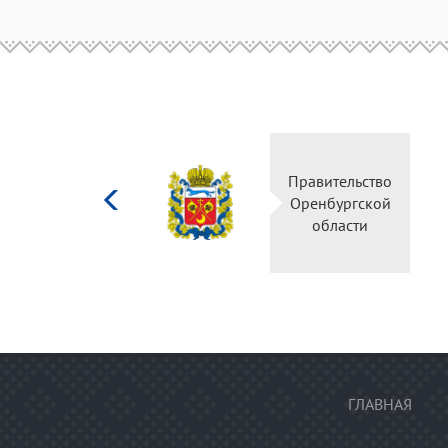
Министерство
Правительств
культуры
Оренбургско
Российской
области
федерации
ГЛАВНАЯ