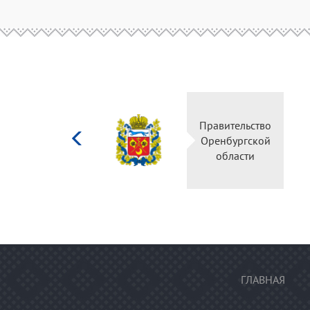
Министерство
Правительство
культуры
Оренбургской
Российской
области
федерации
ГЛАВНАЯ