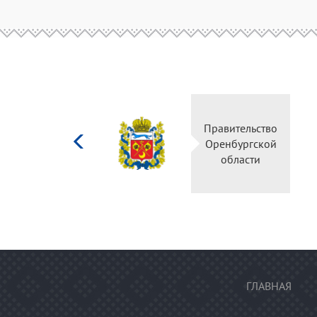
Министерство
Правительство
культуры
Оренбургской
Российской
области
федерации
ГЛАВНАЯ