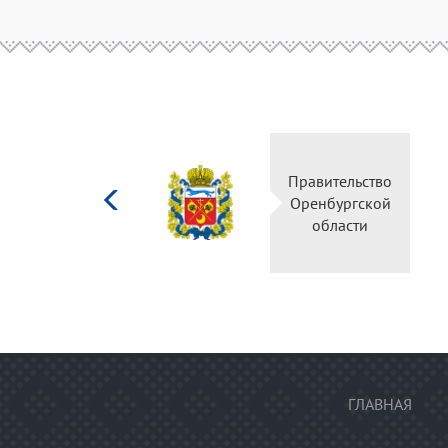
Министерство
Правительств
культуры
Оренбургско
Российской
области
федерации
ГЛАВНАЯ