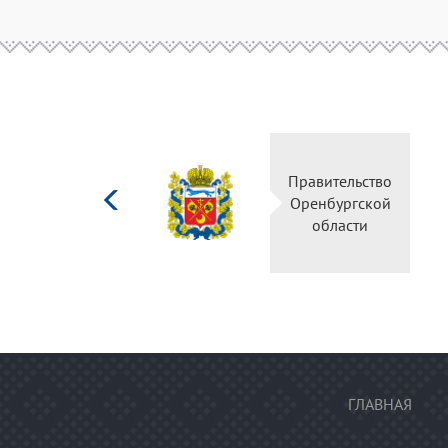
Министерство
Правительство
культуры
Оренбургской
Российской
области
федерации
ГЛАВНАЯ