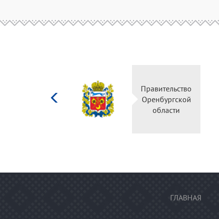
Министерство
Правите
культуры
Оренбу
Российской
обла
федерации
ГЛАВНАЯ