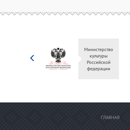
Министерство
Правительство
культуры
Оренбургской
Российской
области
федерации
ГЛАВНАЯ