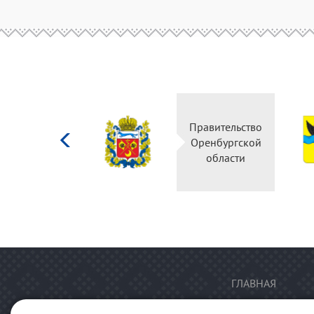
Министерство
Правительство
культуры
Оренбургской
Российской
области
федерации
ГЛАВНАЯ