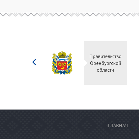
Министерство
Правите
культуры
Оренбу
Российской
обла
федерации
ГЛАВНАЯ