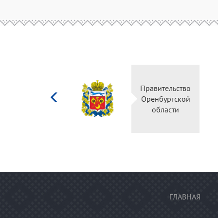
Министерство
Правительство
культуры
Оренбургской
Российской
области
федерации
ГЛАВНАЯ