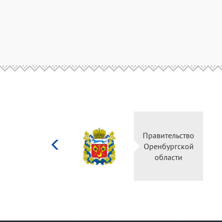
Министерство
Правительство
культуры
Оренбургской
Российской
области
федерации