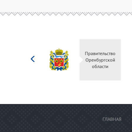
Министерство
Правительство
культуры
Оренбургской
Российской
области
федерации
ГЛАВНАЯ