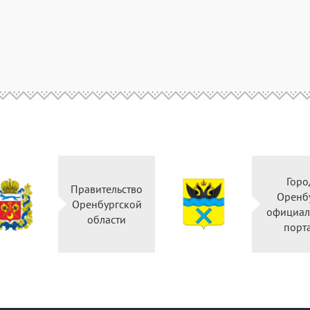
Город
Правительство
Оренбург
Оренбургской
официальный
области
портал