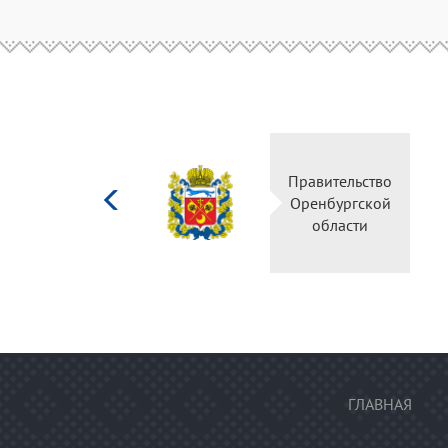
Министерство
Правительство
культуры
Оренбургской
Российской
области
федерации
ГЛАВНАЯ