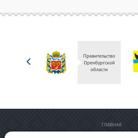
Министерство
Правительство
культуры
Оренбургской
Российской
области
федерации
ГЛАВНАЯ