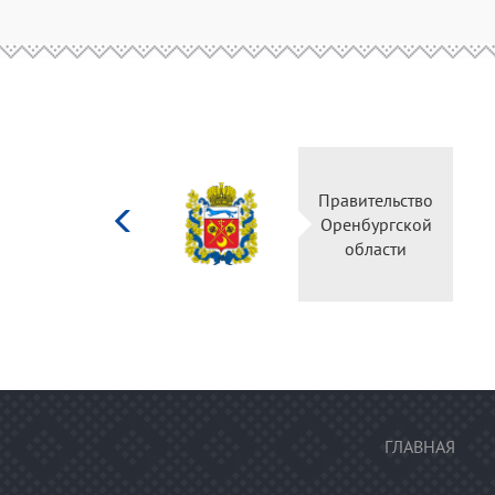
Министерство
Правительс
культуры
Оренбургск
Российской
области
федерации
ГЛАВНАЯ