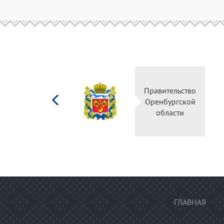
Министерство
Правительс
культуры
Оренбургск
Российской
области
федерации
ГЛАВНАЯ