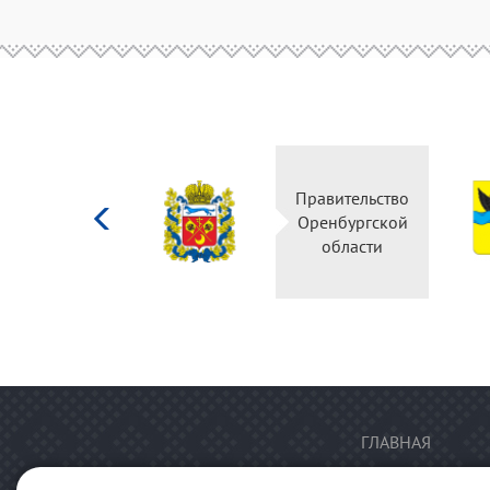
Министерство
Правительство
культуры
Оренбургской
Российской
области
федерации
ГЛАВНАЯ