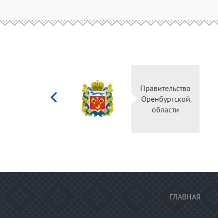
Министерство
Правительство
культуры
Оренбургской
Российской
области
федерации
ГЛАВНАЯ