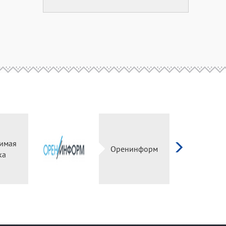
симая
Оренинформ
нка