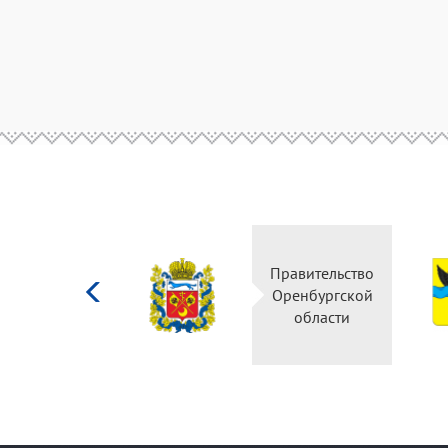
Министерство
Правительство
культуры
Оренбургской
Российской
области
федерации