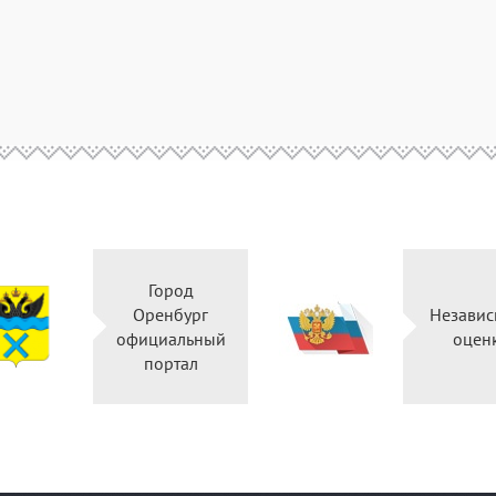
Город
Оренбург
Незави
официальный
оце
портал