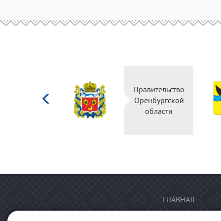
Министерство
Правительство
культуры
Оренбургской
Российской
области
федерации
ГЛАВНАЯ