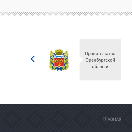
Министерство
Правительство
культуры
Оренбургской
Российской
области
федерации
ГЛАВНАЯ