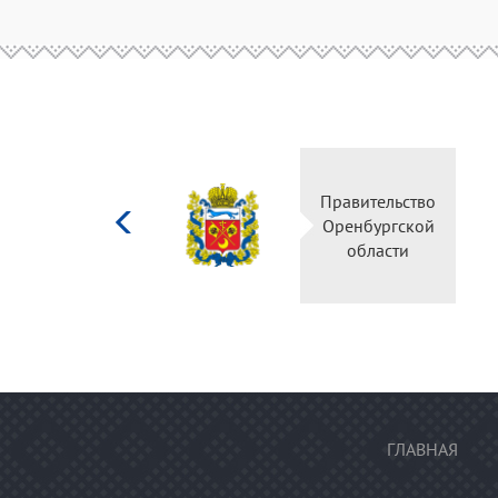
Министерство
Правительство
культуры
Оренбургской
Российской
области
федерации
ГЛАВНАЯ