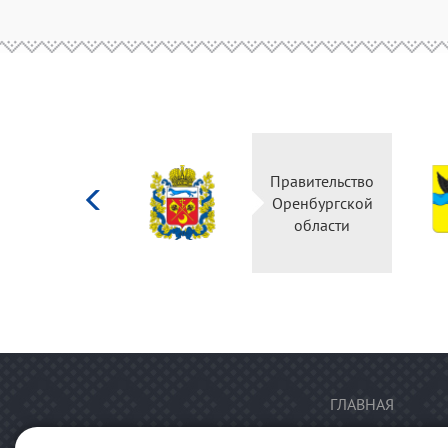
Министерство
Правительство
культуры
Оренбургской
Российской
области
федерации
ГЛАВНАЯ