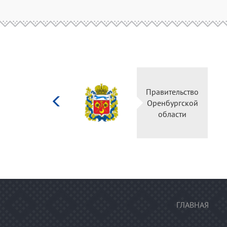
Министерство
Правительство
культуры
Оренбургской
Российской
области
федерации
ГЛАВНАЯ