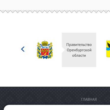
Министерство
Правительство
культуры
Оренбургской
Российской
области
федерации
ГЛАВНАЯ