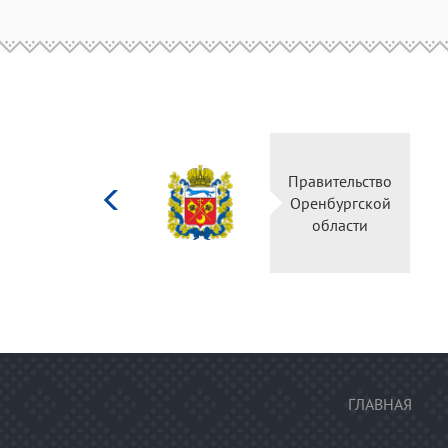
Министерство
Правительство
культуры
Оренбургской
Российской
области
федерации
ГЛАВНАЯ