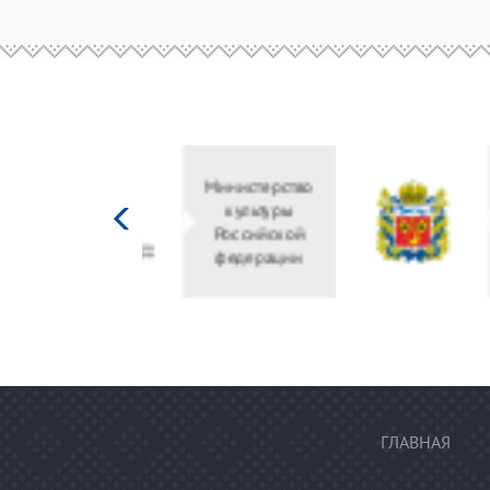
Министерство
культуры
Российской
федерации
ГЛАВНАЯ