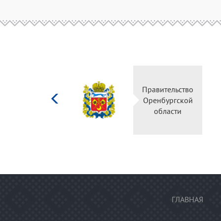
Министерство
Правительство
культуры
Оренбургской
Российской
области
федерации
ГЛАВНАЯ