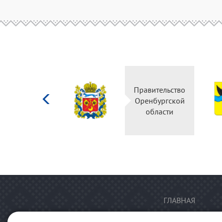
Министерство
Правительство
культуры
Оренбургской
Российской
области
федерации
ГЛАВНАЯ