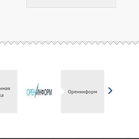
имая
Оренинформ
ка