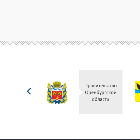
Министерство
Правительство
культуры
Оренбургской
Российской
области
федерации