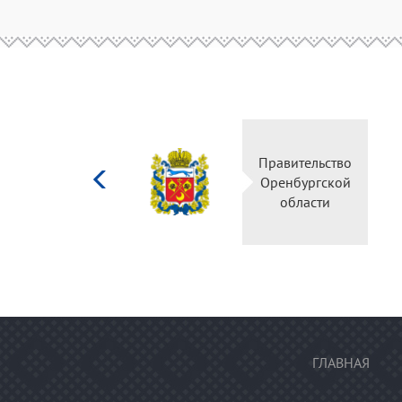
Министерство
Правительство
культуры
Оренбургской
Российской
области
федерации
ГЛАВНАЯ