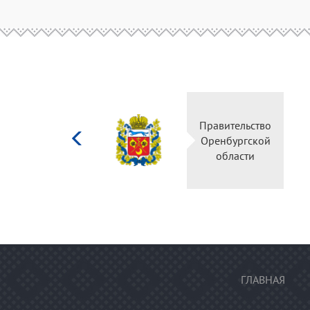
Министерство
Правительс
культуры
Оренбургск
Российской
области
федерации
ГЛАВНАЯ