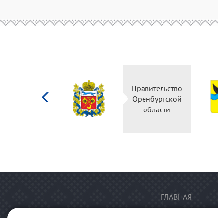
Министерство
Правительство
культуры
Оренбургской
Российской
области
федерации
ГЛАВНАЯ