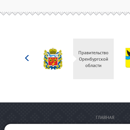
Министерство
Правительство
культуры
Оренбургской
Российской
области
федерации
ГЛАВНАЯ