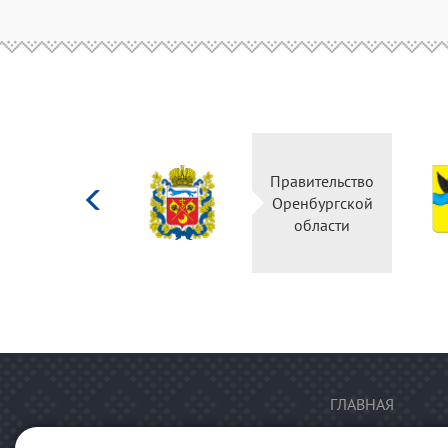
Министерство
Правительство
культуры
Оренбургской
Российской
области
федерации
ГЛАВНАЯ