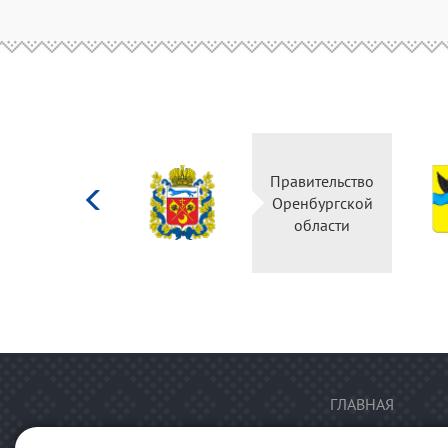
Министерство
Правительство
культуры
Оренбургской
Российской
области
федерации
ГЛАВНАЯ