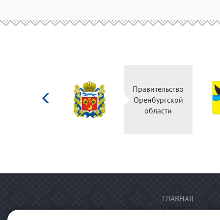
Министерство
Правительство
культуры
Оренбургской
Российской
области
федерации
ГЛАВНАЯ