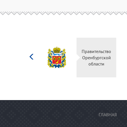
Министерство
Правительство
культуры
Оренбургской
Российской
области
федерации
ГЛАВНАЯ