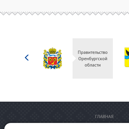
Министерство
Правительство
культуры
Оренбургской
Российской
области
федерации
ГЛАВНАЯ