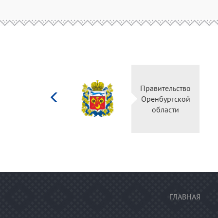
Министерство
Правительство
культуры
Оренбургской
Российской
области
федерации
ГЛАВНАЯ