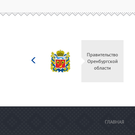
Министерство
Правительство
культуры
Оренбургской
Российской
области
федерации
ГЛАВНАЯ